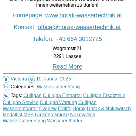
Ihnen weiterhelfen zu dürfen!
Homepage:
www.horak-wassertechnik.at
Kontakt:
office@horak-wassertechnik.at
Telefon: +43 664 3012725
Wagramstr.21
2291 Lassee
Read More
Victoria
19. Januar 2025
Categories:
Wasseraufbereitung
Tags:
Culligan
Culligan Enthärter
Culligan Ersatzteile
Culligan Service
Culligan Wartung
Culligan
Wasserenthärter
Evenew
Evilife
Horak
Horak & Nakowitsch
Medallist
MFP Umkehrosmose
Nakowitsch
Wasseraufbereitung
Wasserenthärter