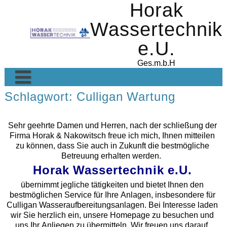
Horak
Skip
to
Wassertechnik
content
e.U.
Ges.m.b.H
Schlagwort:
Culligan Wartung
Wasseraufbereitung
Information Wartung / Service
Sehr geehrte Damen und Herren, nach der schließung der
Firma Horak & Nakowitsch freue ich mich, Ihnen mitteilen
Zubehör & Ersatzteile für Culligan Wasserenthärter
zu können, dass Sie auch in Zukunft die bestmögliche
Betreuung erhalten werden.
Horak Wassertechnik e.U.
übernimmt jegliche tätigkeiten und bietet Ihnen den
bestmöglichen Service für Ihre Anlagen, insbesondere für
Culligan Wasseraufbereitungsanlagen. Bei Interesse laden
wir Sie herzlich ein, unsere Homepage zu besuchen und
uns Ihr Anliegen zu übermitteln. Wir freuen uns darauf,